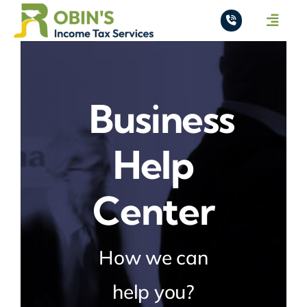
Skip
Toggle
to
Naviga
content
Home
About
Business
Services
Help
Pricing
Center
Contact
How we can
help you?