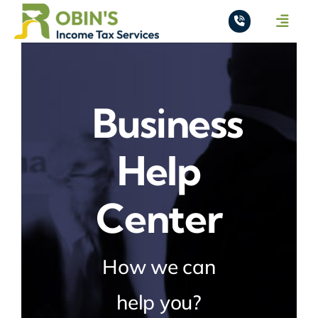
Skip
Toggle
to
Naviga
content
Home
About
Business
Services
Help
Pricing
Center
Contact
How we can
help you?